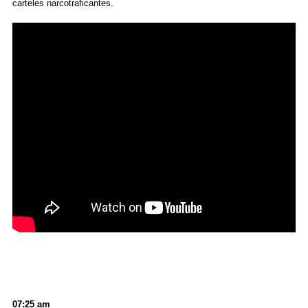
carteles narcotraficantes.
07:25 am