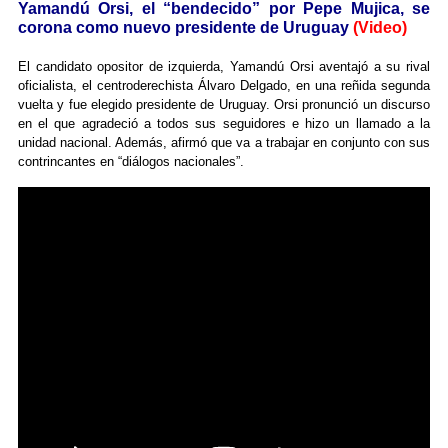
Yamandú Orsi, el “bendecido” por Pepe Mujica, se
corona como nuevo presidente de Uruguay
(Video)
El candidato opositor de izquierda, Yamandú Orsi aventajó a su rival
oficialista, el centroderechista Álvaro Delgado, en una reñida segunda
vuelta y fue elegido presidente de Uruguay. Orsi pronunció un discurso
en el que agradeció a todos sus seguidores e hizo un llamado a la
unidad nacional. Además, afirmó que va a trabajar en conjunto con sus
contrincantes en “diálogos nacionales”.