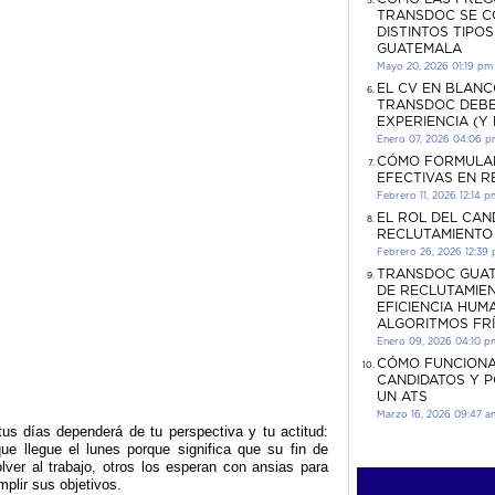
TRANSDOC SE C
DISTINTOS TIPO
GUATEMALA
Mayo 20, 2026 01:19 pm
EL CV EN BLANC
TRANSDOC DEBE
EXPERIENCIA (Y
Enero 07, 2026 04:06 
CÓMO FORMULA
EFECTIVAS EN 
Febrero 11, 2026 12:14 p
EL ROL DEL CAN
RECLUTAMIENTO
Febrero 26, 2026 12:39
TRANSDOC GUAT
DE RECLUTAMIEN
EFICIENCIA HUM
ALGORITMOS FR
Enero 09, 2026 04:10 p
CÓMO FUNCIONA
CANDIDATOS Y 
UN ATS
Marzo 16, 2026 09:47 a
us días dependerá de tu perspectiva y tu actitud:
e llegue el lunes porque significa que su fin de
ver al trabajo, otros los esperan con ansias para
plir sus objetivos.