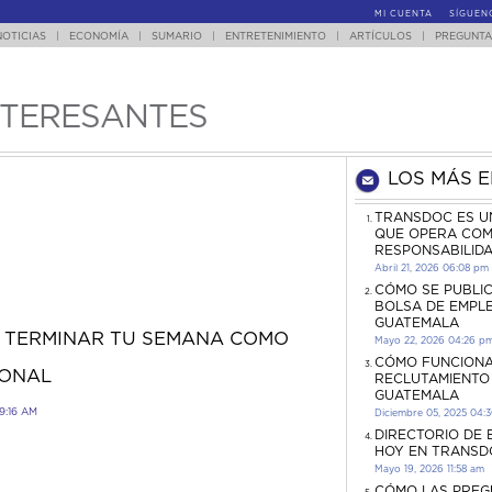
MI CUENTA
SÍGUEN
NOTICIAS
|
ECONOMÍA
|
SUMARIO
|
ENTRETENIMIENTO
|
ARTÍCULOS
|
PREGUNTA
NTERESANTES
LOS MÁS 
TRANSDOC ES U
QUE OPERA COM
RESPONSABILID
Abril 21, 2026 06:08 pm
CÓMO SE PUBLI
BOLSA DE EMPL
GUATEMALA
 TERMINAR TU SEMANA COMO
Mayo 22, 2026 04:26 p
CÓMO FUNCIONA
IONAL
RECLUTAMIENTO
GUATEMALA
9:16 AM
Diciembre 05, 2025 04:
DIRECTORIO DE
HOY EN TRANSD
Mayo 19, 2026 11:58 am
CÓMO LAS PREG