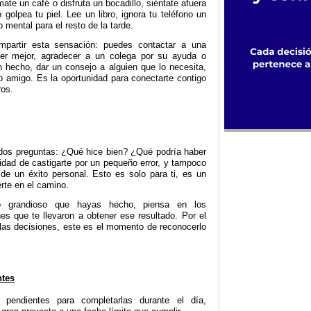
mate un café o disfruta un bocadillo, siéntate afuera
 golpea tu piel. Lee un libro, ignora tu teléfono un
mental para el resto de la tarde.
partir esta sensación: puedes contactar a una
r mejor, agradecer a un colega por su ayuda o
ien hecho, dar un consejo a alguien que lo necesita,
o amigo. Es la oportunidad para conectarte contigo
ros.
os preguntas: ¿Qué hice bien? ¿Qué podría haber
dad de castigarte por un pequeño error, y tampoco
de un éxito personal. Esto es solo para ti, es un
rte en el camino.
lgo grandioso que hayas hecho, piensa en los
s que te llevaron a obtener ese resultado. Por el
las decisiones, este es el momento de reconocerlo
ntes
 pendientes para completarlas durante el día,