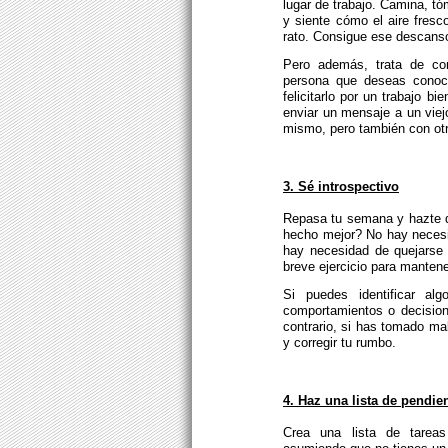
lugar de trabajo. Camina, tó
y siente cómo el aire fresco
rato. Consigue ese descanso 
Pero además, trata de com
persona que deseas conoce
felicitarlo por un trabajo b
enviar un mensaje a un viej
mismo, pero también con ot
3. Sé introspectivo
Repasa tu semana y hazte d
hecho mejor? No hay necesi
hay necesidad de quejarse 
breve ejercicio para mantene
Si puedes identificar a
comportamientos o decisione
contrario, si has tomado ma
y corregir tu rumbo.
4. Haz una lista de pendie
Crea una lista de tareas