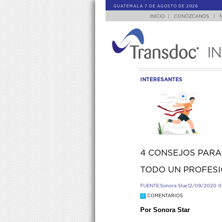
GUATEMALA 7 DE AGOSTO DE 2026
INICIO
|
CONÓZCANOS
|
I
INTERESANTES
4 CONSEJOS PARA
TODO UN PROFES
FUENTE:
Sonora Star,
12/09/2020 0
0
COMENTARIOS
Por Sonora Star