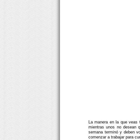
La manera en la que veas t
mientras unos no desean qu
semana terminó y deben vol
comenzar a trabajar para cum