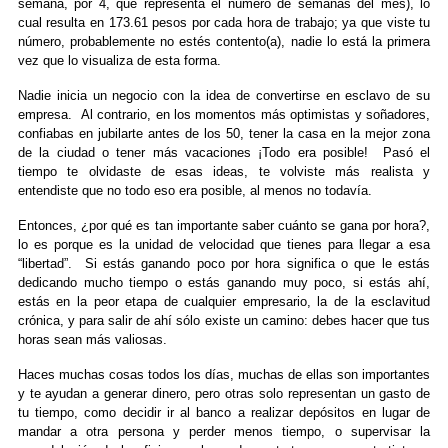
semana, por 4, que representa el número de semanas del mes), lo
cual resulta en 173.61 pesos por cada hora de trabajo; ya que viste tu
número, probablemente no estés contento(a), nadie lo está la primera
vez que lo visualiza de esta forma.
Nadie inicia un negocio con la idea de convertirse en esclavo de su
empresa. Al contrario, en los momentos más optimistas y soñadores,
confiabas en jubilarte antes de los 50, tener la casa en la mejor zona
de la ciudad o tener más vacaciones ¡Todo era posible! Pasó el
tiempo te olvidaste de esas ideas, te volviste más realista y
entendiste que no todo eso era posible, al menos no todavía.
Entonces, ¿por qué es tan importante saber cuánto se gana por hora?,
lo es porque es la unidad de velocidad que tienes para llegar a esa
“libertad”. Si estás ganando poco por hora significa o que le estás
dedicando mucho tiempo o estás ganando muy poco, si estás ahí,
estás en la peor etapa de cualquier empresario, la de la esclavitud
crónica, y para salir de ahí sólo existe un camino: debes hacer que tus
horas sean más valiosas.
Haces muchas cosas todos los días, muchas de ellas son importantes
y te ayudan a generar dinero, pero otras solo representan un gasto de
tu tiempo, como decidir ir al banco a realizar depósitos en lugar de
mandar a otra persona y perder menos tiempo, o supervisar la