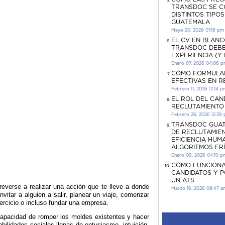
TRANSDOC SE C
DISTINTOS TIPO
GUATEMALA
Mayo 20, 2026 01:19 pm
EL CV EN BLANC
TRANSDOC DEBE
EXPERIENCIA (Y
Enero 07, 2026 04:06 
CÓMO FORMULA
EFECTIVAS EN 
Febrero 11, 2026 12:14 p
EL ROL DEL CAN
RECLUTAMIENTO
Febrero 26, 2026 12:39
TRANSDOC GUAT
DE RECLUTAMIEN
EFICIENCIA HUM
ALGORITMOS FR
Enero 09, 2026 04:10 p
CÓMO FUNCIONA
CANDIDATOS Y 
UN ATS
treverse a realizar una acción que te lleve a donde
Marzo 16, 2026 09:47 a
invitar a alguien a salir, planear un viaje, comenzar
jercicio o incluso fundar una empresa.
 capacidad de romper los moldes existentes y hacer
habilidades sociales llenas de entusiasmo, intuición,