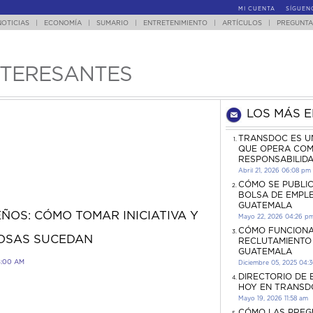
MI CUENTA
SÍGUEN
NOTICIAS
|
ECONOMÍA
|
SUMARIO
|
ENTRETENIMIENTO
|
ARTÍCULOS
|
PREGUNTA
NTERESANTES
LOS MÁS 
TRANSDOC ES U
QUE OPERA COM
RESPONSABILID
Abril 21, 2026 06:08 pm
CÓMO SE PUBLI
BOLSA DE EMPL
GUATEMALA
ÑOS: CÓMO TOMAR INICIATIVA Y
Mayo 22, 2026 04:26 p
CÓMO FUNCIONA
COSAS SUCEDAN
RECLUTAMIENTO
GUATEMALA
8:00 AM
Diciembre 05, 2025 04:
DIRECTORIO DE
HOY EN TRANSD
Mayo 19, 2026 11:58 am
CÓMO LAS PREG