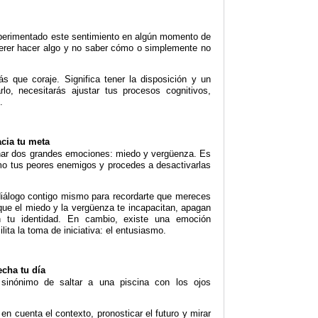
perimentado este sentimiento en algún momento de
uerer hacer algo y no saber cómo o simplemente no
ás que coraje. Significa tener la disposición y un
rlo, necesitarás ajustar tus procesos cognitivos,
.
cia tu meta
onar dos grandes emociones: miedo y vergüenza. Es
mo tus peores enemigos y procedes a desactivarlas
álogo contigo mismo para recordarte que mereces
 que el miedo y la vergüenza te incapacitan, apagan
an tu identidad. En cambio, existe una emoción
lita la toma de iniciativa: el entusiasmo.
echa tu día
 sinónimo de saltar a una piscina con los ojos
 en cuenta el contexto, pronosticar el futuro y mirar