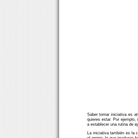
Saber tomar iniciativa es a
quieres estar. Por ejemplo, 
a establecer una rutina de e
La iniciativa también es la
el propio, lo que involucra 