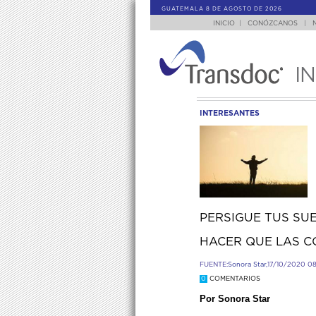
GUATEMALA 8 DE AGOSTO DE 2026
INICIO
|
CONÓZCANOS
|
I
INTERESANTES
PERSIGUE TUS SUE
HACER QUE LAS 
FUENTE:
Sonora Star,
17/10/2020 0
0
COMENTARIOS
Por Sonora Star