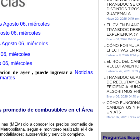
TRANSDOC SE C
DISTINTOS TIPO
GUATEMALA
Mayo 20, 2026 01:19 pm
es Agosto 06, miércoles
EL CV EN BLANC
TRANSDOC DEBE
osto 06, miércoles
EXPERIENCIA (Y
Enero 07, 2026 04:06 
 Agosto 06, miércoles
CÓMO FORMULA
EFECTIVAS EN 
06, miércoles
Febrero 11, 2026 12:14 p
EL ROL DEL CAN
o 06, miércoles
RECLUTAMIENTO
rmación de ayer , puede ingresar a
Noticias
Febrero 26, 2026 12:39
 martes
TRANSDOC GUAT
DE RECLUTAMIEN
EFICIENCIA HUM
ALGORITMOS FR
Enero 09, 2026 04:10 p
CÓMO FUNCIONA
CANDIDATOS Y 
os promedio de combustibles en el Área
UN ATS
Marzo 16, 2026 09:47 a
Minas (MEM) dio a conocer los precios promedio de
Metropolitana, según el monitoreo realizado el 4 de
modalidades: autoservicio y servicio completo.