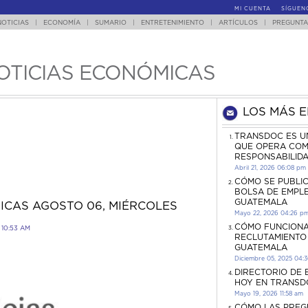
MI CUENTA
SÍGUEN
NOTICIAS
|
ECONOMÍA
|
SUMARIO
|
ENTRETENIMIENTO
|
ARTÍCULOS
|
PREGUNTA
OTICIAS ECONÓMICAS
LOS MÁS 
TRANSDOC ES U
QUE OPERA COM
RESPONSABILID
Abril 21, 2026 06:08 pm
CÓMO SE PUBLI
BOLSA DE EMPL
GUATEMALA
ICAS AGOSTO 06, MIÉRCOLES
Mayo 22, 2026 04:26 p
CÓMO FUNCIONA
10:53 AM
RECLUTAMIENTO
GUATEMALA
Diciembre 05, 2025 04:
DIRECTORIO DE
HOY EN TRANSD
Mayo 19, 2026 11:58 am
CÓMO LAS PREG