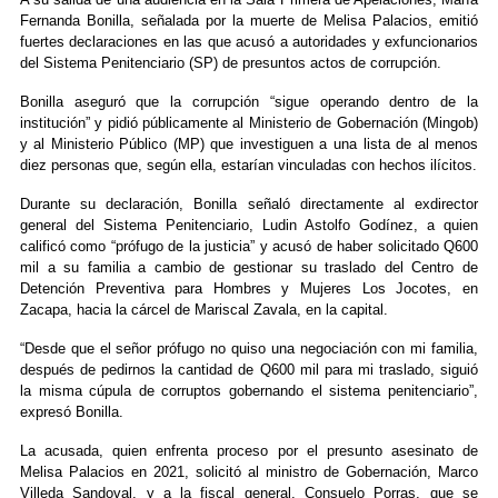
Fernanda Bonilla, señalada por la muerte de Melisa Palacios, emitió
fuertes declaraciones en las que acusó a autoridades y exfuncionarios
del Sistema Penitenciario (SP) de presuntos actos de corrupción.
Bonilla aseguró que la corrupción “sigue operando dentro de la
institución” y pidió públicamente al Ministerio de Gobernación (Mingob)
y al Ministerio Público (MP) que investiguen a una lista de al menos
diez personas que, según ella, estarían vinculadas con hechos ilícitos.
Durante su declaración, Bonilla señaló directamente al exdirector
general del Sistema Penitenciario, Ludin Astolfo Godínez, a quien
calificó como “prófugo de la justicia” y acusó de haber solicitado Q600
mil a su familia a cambio de gestionar su traslado del Centro de
Detención Preventiva para Hombres y Mujeres Los Jocotes, en
Zacapa, hacia la cárcel de Mariscal Zavala, en la capital.
“Desde que el señor prófugo no quiso una negociación con mi familia,
después de pedirnos la cantidad de Q600 mil para mi traslado, siguió
la misma cúpula de corruptos gobernando el sistema penitenciario”,
expresó Bonilla.
La acusada, quien enfrenta proceso por el presunto asesinato de
Melisa Palacios en 2021, solicitó al ministro de Gobernación, Marco
Villeda Sandoval, y a la fiscal general, Consuelo Porras, que se