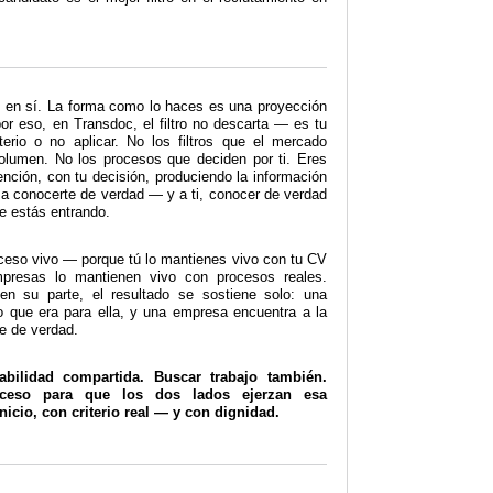
o en sí. La forma como lo haces es una proyección
or eso, en Transdoc, el filtro no descarta — es tu
terio o no aplicar. No los filtros que el mercado
olumen. No los procesos que deciden por ti. Eres
atención, con tu decisión, produciendo la información
a conocerte de verdad — y a ti, conocer de verdad
ue estás entrando.
ceso vivo — porque tú lo mantienes vivo con tu CV
mpresas lo mantienen vivo con procesos reales.
n su parte, el resultado se sostiene solo: una
o que era para ella, y una empresa encuentra a la
e de verdad.
abilidad compartida. Buscar trabajo también.
oceso para que los dos lados ejerzan esa
nicio, con criterio real — y con dignidad.