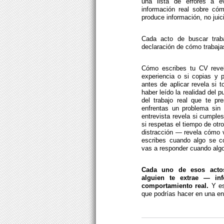
una lista de errores a e
información real sobre có
produce información, no juic
Cada acto de buscar tra
declaración de cómo trabaj
Cómo escribes tu CV revel
experiencia o si copias y
antes de aplicar revela si 
haber leído la realidad del
del trabajo real que te p
enfrentas un problema sin
entrevista revela si cumple
si respetas el tiempo de ot
distracción — revela cómo v
escribes cuando algo se c
vas a responder cuando algo 
Cada uno de esos actos
alguien te extrae — in
comportamiento real.
Y es
que podrías hacer en una en