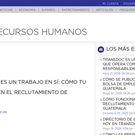
MI CUENTA
SÍGUEN
NOTICIAS
|
ECONOMÍA
|
SUMARIO
|
ENTRETENIMIENTO
|
ARTÍCULOS
|
PREGUNTA
ECURSOS HUMANOS
LOS MÁS 
TRANSDOC ES U
QUE OPERA COM
RESPONSABILID
Abril 21, 2026 06:08 pm
CÓMO SE PUBLI
ES UN TRABAJO EN SÍ: CÓMO TU
BOLSA DE EMPL
GUATEMALA
EN EL RECLUTAMIENTO DE
Mayo 22, 2026 04:26 p
CÓMO FUNCIONA
RECLUTAMIENTO
GUATEMALA
31 PM
Diciembre 05, 2025 04:
DIRECTORIO DE
HOY EN TRANSD
Mayo 19, 2026 11:58 am
CÓMO LAS PREG