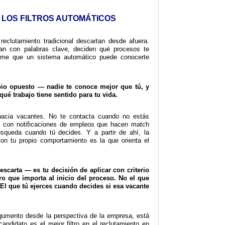
N LOS FILTROS AUTOMÁTICOS
 reclutamiento tradicional descartan desde afuera.
an con palabras clave, deciden qué procesos te
me que un sistema automático puede conocerte
pio opuesto — nadie te conoce mejor que tú, y
qué trabajo tiene sentido para tu vida.
acia vacantes. No te contacta cuando no estás
e con notificaciones de empleos que hacen match
búsqueda cuando tú decides. Y a partir de ahí, la
on tu propio comportamiento es la que orienta el
descarta — es tu decisión de aplicar con criterio
ltro que importa al inicio del proceso. No el que
El que tú ejerces cuando decides si esa vacante
rgumento desde la perspectiva de la empresa, está
candidato es el mejor filtro en el reclutamiento en