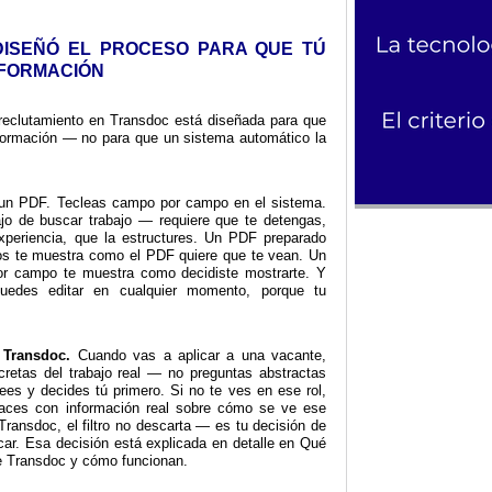
ISEÑÓ EL PROCESO PARA QUE TÚ
NFORMACIÓN
reclutamiento en Transdoc está diseñada para que
nformación — no para que un sistema automático la
n PDF. Tecleas campo por campo en el sistema.
ajo de buscar trabajo — requiere que te detengas,
xperiencia, que la estructures. Un PDF preparado
cos te muestra como el PDF quiere que te vean. Un
r campo te muestra como decidiste mostrarte. Y
des editar en cualquier momento, porque tu
 Transdoc.
Cuando vas a aplicar a una vacante,
cretas del trabajo real — no preguntas abstractas
lees y decides tú primero. Si no te ves en ese rol,
 haces con información real sobre cómo se ve ese
Transdoc, el filtro no descarta — es tu decisión de
licar. Esa decisión está explicada en detalle en Qué
e Transdoc y cómo funcionan.