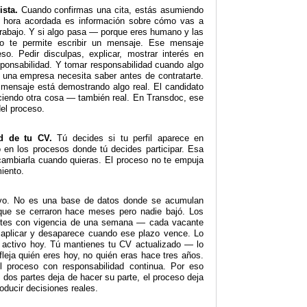
ista.
Cuando confirmas una cita, estás asumiendo
a hora acordada es información sobre cómo vas a
rabajo. Y si algo pasa — porque eres humano y las
 te permite escribir un mensaje. Ese mensaje
so. Pedir disculpas, explicar, mostrar interés en
ponsabilidad. Y tomar responsabilidad cuando algo
 una empresa necesita saber antes de contratarte.
 mensaje está demostrando algo real. El candidato
ciendo otra cosa — también real. En Transdoc, ese
el proceso.
ad de tu CV.
Tú decides si tu perfil aparece en
 en los procesos donde tú decides participar. Esa
cambiarla cuando quieras. El proceso no te empuja
iento.
vo. No es una base de datos donde se acumulan
que se cerraron hace meses pero nadie bajó. Los
antes con vigencia de una semana — cada vacante
 aplicar y desaparece cuando ese plazo vence. Lo
activo hoy. Tú mantienes tu CV actualizado — lo
refleja quién eres hoy, no quién eras hace tres años.
l proceso con responsabilidad continua. Por eso
 dos partes deja de hacer su parte, el proceso deja
oducir decisiones reales.