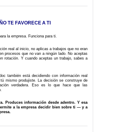
ÑO TE FAVORECE A TI
ara la empresa. Funciona para ti.
ón real al inicio, no aplicas a trabajos que no eran
o en procesos que no van a ningún lado. No aceptas
en rotación. Y cuando aceptas un trabajo, sabes a
oc también está decidiendo con información real
 tú mismo produjiste. La decisión se construye de
mación verdadera. Eso es lo que hace que las
.
ra. Produces información desde adentro. Y esa
ermite a la empresa decidir bien sobre ti — y a
presa.