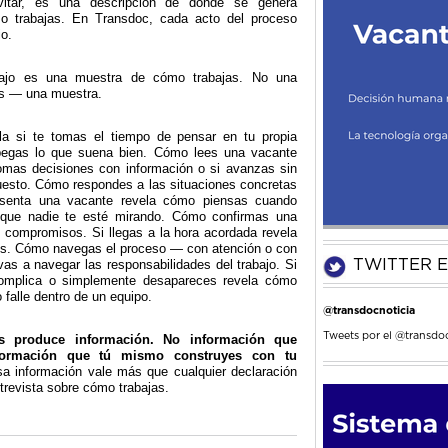
vitar, es una descripción de dónde se genera
mo trabajas. En Transdoc, cada acto del proceso
io.
bajo es una muestra de cómo trabajas. No una
as — una muestra.
a si te tomas el tiempo de pensar en tu propia
 pegas lo que suena bien. Cómo lees una vacante
tomas decisiones con información o si avanzas sin
 puesto. Cómo respondes a las situaciones concretas
resenta una vacante revela cómo piensas cuando
 que nadie te esté mirando. Cómo confirmas una
s compromisos. Si llegas a la hora acordada revela
ros. Cómo navegas el proceso — con atención o con
as a navegar las responsabilidades del trabajo. Si
TWITTER E
omplica o simplemente desapareces revela cómo
falle dentro de un equipo.
@transdocnoticia
Tweets por el @transdoc
 produce información. No información que
formación que tú mismo construyes con tu
a información vale más que cualquier declaración
trevista sobre cómo trabajas.