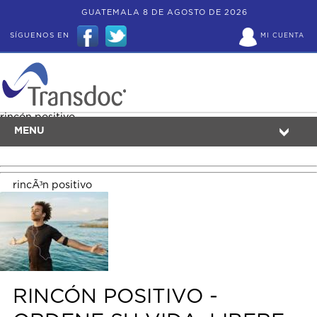
GUATEMALA 8 DE AGOSTO DE 2026
SÍGUENOS EN
MI CUENTA
rincón positivo
MENU
rincÃ³n positivo
RINCÓN POSITIVO -