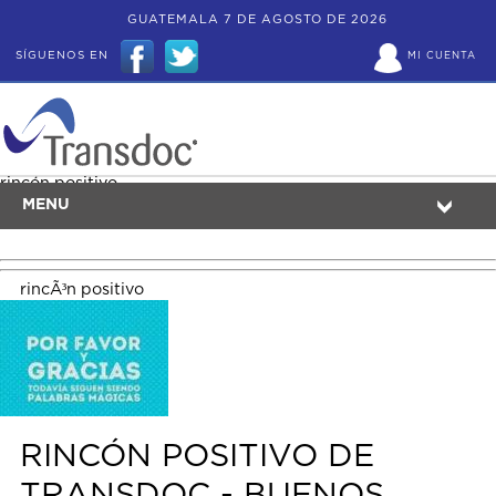
GUATEMALA 7 DE AGOSTO DE 2026
SÍGUENOS EN
MI CUENTA
rincón positivo
MENU
rincÃ³n positivo
RINCÓN POSITIVO DE
TRANSDOC - BUENOS