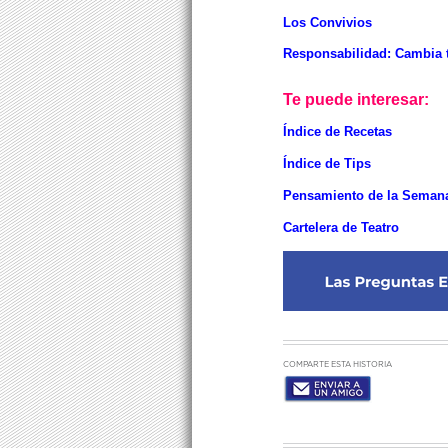
Los Convivios
Responsabilidad: Cambia 
Te puede interesar:
Índice de Recetas
Índice de Tips
Pensamiento de la Seman
Cartelera de Teatro
COMPARTE ESTA HISTORIA