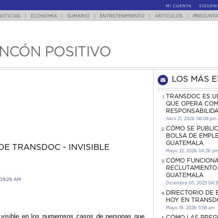
MI CUENTA
SÍGUEN
NOTICIAS
|
ECONOMÍA
|
SUMARIO
|
ENTRETENIMIENTO
|
ARTÍCULOS
|
PREGUNTA
INCÓN POSITIVO
LOS MÁS 
TRANSDOC ES U
QUE OPERA COM
RESPONSABILID
Abril 21, 2026 06:08 pm
CÓMO SE PUBLI
BOLSA DE EMPL
GUATEMALA
DE TRANSDOC - INVISIBLE
Mayo 22, 2026 04:26 p
CÓMO FUNCIONA
RECLUTAMIENTO
GUATEMALA
09:26 AM
Diciembre 05, 2025 04:
DIRECTORIO DE
HOY EN TRANSD
Mayo 19, 2026 11:58 am
 visible en los numerosos casos de personas que
CÓMO LAS PREG