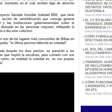
ad, momento en el cual reciben algo de atención
TRANSDOC SE C
DISTINTOS TIPO
GUATEMALA
royecto llamado Invisible Soledad BBK, que tiene
Mayo 20, 2026 01:19 pm
a acción de sensibilización que consiga generar
EL CV EN BLANC
 y las instituciones gubernamentales sobre el
TRANSDOC DEBE
 deseada en las personas mayores, reflejando la
EXPERIENCIA (Y
ía a día este colectivo.
Enero 07, 2026 04:06 
CÓMO FORMULA
 en uno de los lugares más concurridos de Bilbao en
EFECTIVAS EN 
ña, "la última persona fallecida en soledad".
Febrero 11, 2026 12:14 p
EL ROL DEL CAN
do durante los días previos, se presentó a los
RECLUTAMIENTO
r que inspiró la escultura, para contarlo con sus
Febrero 26, 2026 12:39
r cómo, en realidad la soledad es, en sus propias
TRANSDOC GUAT
a”.
DE RECLUTAMIEN
EFICIENCIA HUM
ALGORITMOS FR
Enero 09, 2026 04:10 p
CÓMO FUNCIONA
CANDIDATOS Y 
UN ATS
Marzo 16, 2026 09:47 a