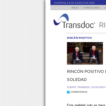
GUATEMALA 8 DE AGOSTO DE 2026
INICIO
|
CONÓZCANOS
|
R
RINCÃ³N POSITIVO
RINCÓN POSITIVO 
SOLEDAD
FUENTE: TRANSDOC, 23/01/2025 
0
COMENTARIOS
Esta realidad solo se hace