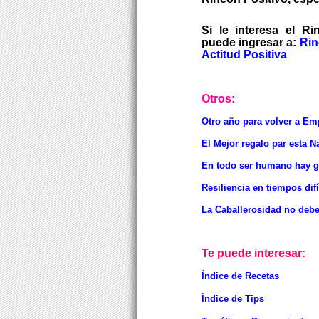
Si le interesa el Ri
puede ingresar a:
Rin
Actitud Positiva
Otros:
Otro año para volver a Em
El Mejor regalo par esta N
En todo ser humano hay 
Resiliencia en tiempos difí
La Caballerosidad no deb
Te puede interesar:
Índice de Recetas
Índice de Tips