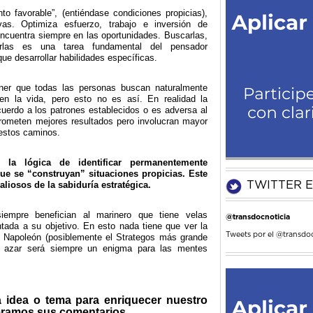
to favorable”, (entiéndase condiciones propicias),
vas. Optimiza esfuerzo, trabajo e inversión de
ncuentra siempre en las oportunidades. Buscarlas,
harlas es una tarea fundamental del pensador
que desarrollar habilidades específicas.
ner que todas las personas buscan naturalmente
en la vida, pero esto no es así. En realidad la
uerdo a los patrones establecidos o es adversa al
prometen mejores resultados pero involucran mayor
estos caminos.
 la lógica de identificar permanentemente
e se “construyan” situaciones propicias. Este
aliosos de la sabiduría estratégica.
TWITTER E
siempre benefician al marinero que tiene velas
@transdocnoticia
tada a su objetivo. En esto nada tiene que ver la
Tweets por el @transdoc
so Napoleón (posiblemente el Strategos más grande
el azar será siempre un enigma para las mentes
a idea o tema para enriquecer nuestro
eramos sus comentarios