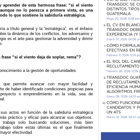
TRANSDOC SE C
aprender de esta hermosa frase: “si el viento
DISTINTOS TIPO
 aunque no lo parezca a primera vista, es una
GUATEMALA
do lo que sostiene la sabiduría estratégica.
Mayo 20, 2026 01:19 pm
EL CV EN BLANC
ría a título general y la “estratégica”, es el énfasis
TRANSDOC DEBE
bre la dinámica de los conflictos, los adversarios y
EXPERIENCIA (Y
egia es el arte para gestionar la adversidad y dirimir
Enero 07, 2026 04:06 
e.
CÓMO FORMULA
EFECTIVAS EN 
Febrero 11, 2026 12:14 p
rase “si el viento deja de soplar, rema”?
EL ROL DEL CAN
RECLUTAMIENTO
onocimiento a la gestión de oportunidades.
Febrero 26, 2026 12:39
TRANSDOC GUAT
DE RECLUTAMIEN
se que permite avanzar con mayor facilidad y
EFICIENCIA HUM
o de haber identificado condiciones propicias para
ALGORITMOS FR
r proyecto o emprendimiento en la vida, sea de
Enero 09, 2026 04:10 p
al.
CÓMO FUNCIONA
CANDIDATOS Y 
sus actos en función de la sabiduría estratégica
UN ATS
ás práctico y eficaz para alcanzar sus objetivos.
Marzo 16, 2026 09:47 a
 trabaja solo buscando soluciones, más bien
trabajo sobre estas últimas es el que finalmente
mayor efectividad.