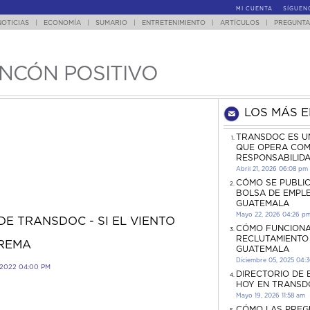
MI CUENTA
SÍGUEN
NOTICIAS
|
ECONOMÍA
|
SUMARIO
|
ENTRETENIMIENTO
|
ARTÍCULOS
|
PREGUNTA
INCÓN POSITIVO
LOS MÁS 
TRANSDOC ES U
QUE OPERA COM
RESPONSABILID
Abril 21, 2026 06:08 pm
CÓMO SE PUBLI
BOLSA DE EMPL
GUATEMALA
Mayo 22, 2026 04:26 p
DE TRANSDOC - SI EL VIENTO
CÓMO FUNCIONA
RECLUTAMIENTO
 REMA
GUATEMALA
Diciembre 05, 2025 04:
2022 04:00 PM
DIRECTORIO DE
HOY EN TRANSD
Mayo 19, 2026 11:58 am
CÓMO LAS PREG