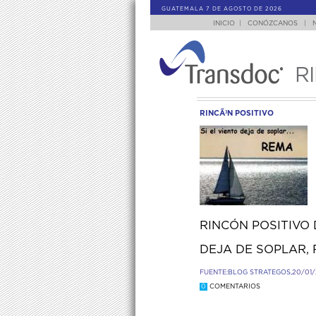
GUATEMALA 7 DE AGOSTO DE 2026
INICIO
|
CONÓZCANOS
|
R
RINCÃ³N POSITIVO
RINCÓN POSITIVO 
DEJA DE SOPLAR,
FUENTE:
BLOG STRATEGOS,
20/01/
0
COMENTARIOS