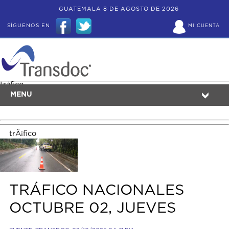
GUATEMALA 8 DE AGOSTO DE 2026
SÍGUENOS EN
MI CUENTA
tráfico
MENU
trÃ¡fico
TRÁFICO NACIONALES
OCTUBRE 02, JUEVES