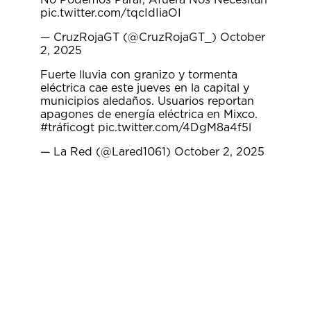
pic.twitter.com/tqcIdIiaOI
— CruzRojaGT (@CruzRojaGT_)
October
2, 2025
Fuerte lluvia con granizo y tormenta
eléctrica cae este jueves en la capital y
municipios aledaños. Usuarios reportan
apagones de energía eléctrica en Mixco.
#tráficogt
pic.twitter.com/4DgM8a4f5l
— La Red (@Lared1061)
October 2, 2025