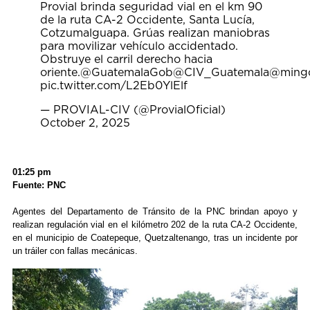
Provial brinda seguridad vial en el km 90
de la ruta CA-2 Occidente, Santa Lucía,
Cotzumalguapa. Grúas realizan maniobras
para movilizar vehículo accidentado.
Obstruye el carril derecho hacia
oriente.
@GuatemalaGob
@CIV_Guatemala
@ming
pic.twitter.com/L2Eb0YlElf
— PROVIAL-CIV (@ProvialOficial)
October 2, 2025
01:25 pm
Fuente: PNC
Agentes del Departamento de Tránsito de la PNC brindan apoyo y
realizan regulación vial en el kilómetro 202 de la ruta CA-2 Occidente,
en el municipio de Coatepeque, Quetzaltenango, tras un incidente por
un tráiler con fallas mecánicas.