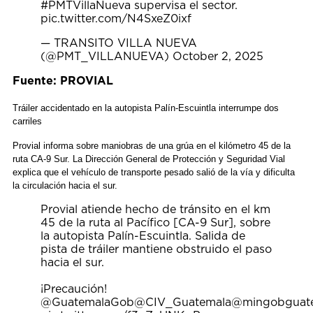
#PMTVillaNueva
supervisa el sector.
pic.twitter.com/N4SxeZ0ixf
— TRANSITO VILLA NUEVA
(@PMT_VILLANUEVA)
October 2, 2025
Fuente: PROVIAL
Tráiler accidentado en la autopista Palín-Escuintla interrumpe dos
carriles
Provial informa sobre maniobras de una grúa en el kilómetro 45 de la
ruta CA-9 Sur. La Dirección General de Protección y Seguridad Vial
explica que el vehículo de transporte pesado salió de la vía y dificulta
la circulación hacia el sur.
Provial atiende hecho de tránsito en el km
45 de la ruta al Pacífico [CA-9 Sur], sobre
la autopista Palín-Escuintla. Salida de
pista de tráiler mantiene obstruido el paso
hacia el sur.
¡Precaución!
@GuatemalaGob
@CIV_Guatemala
@mingobguat