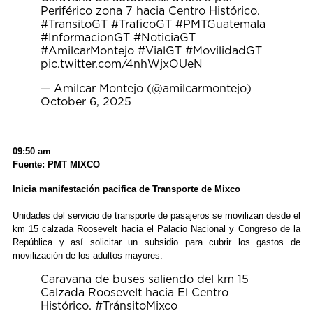
Periférico zona 7 hacia Centro Histórico.
#TransitoGT
#TraficoGT
#PMTGuatemala
#InformacionGT
#NoticiaGT
#AmilcarMontejo
#VialGT
#MovilidadGT
pic.twitter.com/4nhWjxOUeN
— Amilcar Montejo (@amilcarmontejo)
October 6, 2025
09:50 am
Fuente: PMT MIXCO
Inicia manifestación pacifica de Transporte de Mixco
Unidades del servicio de transporte de pasajeros se movilizan desde el
km 15 calzada Roosevelt hacia el Palacio Nacional y Congreso de la
República y así solicitar un subsidio para cubrir los gastos de
movilización de los adultos mayores.
Caravana de buses saliendo del km 15
Calzada Roosevelt hacia El Centro
Histórico.
#TránsitoMixco