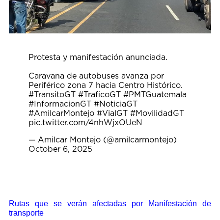
Protesta y manifestación anunciada.
Caravana de autobuses avanza por
Periférico zona 7 hacia Centro Histórico.
#TransitoGT
#TraficoGT
#PMTGuatemala
#InformacionGT
#NoticiaGT
#AmilcarMontejo
#VialGT
#MovilidadGT
pic.twitter.com/4nhWjxOUeN
— Amilcar Montejo (@amilcarmontejo)
October 6, 2025
Rutas que se verán afectadas por Manifestación de
transporte