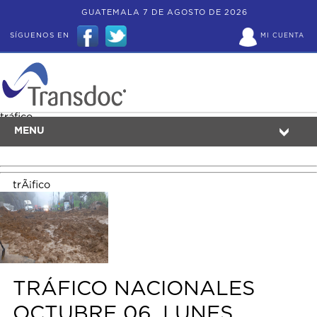
GUATEMALA 7 DE AGOSTO DE 2026
SÍGUENOS EN
MI CUENTA
tráfico
MENU
trÃ¡fico
TRÁFICO NACIONALES
OCTUBRE 06, LUNES