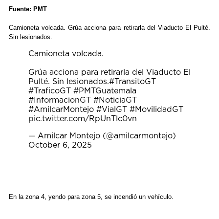
Fuente: PMT
Camioneta volcada. Grúa acciona para retirarla del Viaducto El Pulté.
Sin lesionados.
Camioneta volcada.
Grúa acciona para retirarla del Viaducto El
Pulté. Sin lesionados.
#TransitoGT
#TraficoGT
#PMTGuatemala
#InformacionGT
#NoticiaGT
#AmilcarMontejo
#VialGT
#MovilidadGT
pic.twitter.com/RpUnTlc0vn
— Amilcar Montejo (@amilcarmontejo)
October 6, 2025
En la zona 4, yendo para zona 5, se incendió un vehículo.