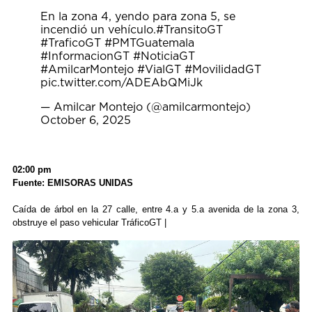
En la zona 4, yendo para zona 5, se
incendió un vehículo.
#TransitoGT
#TraficoGT
#PMTGuatemala
#InformacionGT
#NoticiaGT
#AmilcarMontejo
#VialGT
#MovilidadGT
pic.twitter.com/ADEAbQMiJk
— Amilcar Montejo (@amilcarmontejo)
October 6, 2025
02:00 pm
Fuente: EMISORAS UNIDAS
Caída de árbol en la 27 calle, entre 4.a y 5.a avenida de la zona 3,
obstruye el paso vehicular TráficoGT |