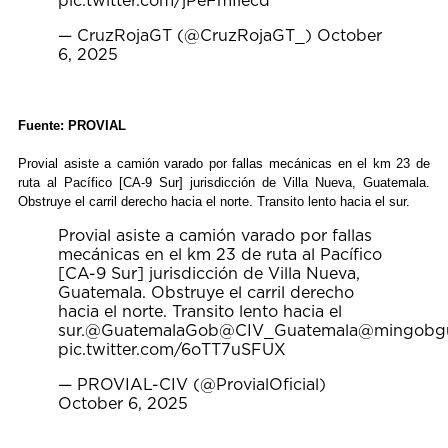
pic.twitter.com/jPeFmIlecd
— CruzRojaGT (@CruzRojaGT_)
October
6, 2025
Fuente: PROVIAL
Provial asiste a camión varado por fallas mecánicas en el km 23 de
ruta al Pacífico [CA-9 Sur] jurisdicción de Villa Nueva, Guatemala.
Obstruye el carril derecho hacia el norte. Transito lento hacia el sur.
Provial asiste a camión varado por fallas
mecánicas en el km 23 de ruta al Pacífico
[CA-9 Sur] jurisdicción de Villa Nueva,
Guatemala. Obstruye el carril derecho
hacia el norte. Transito lento hacia el
sur.
@GuatemalaGob
@CIV_Guatemala
@mingobg
pic.twitter.com/6oTT7uSFUX
— PROVIAL-CIV (@ProvialOficial)
October 6, 2025