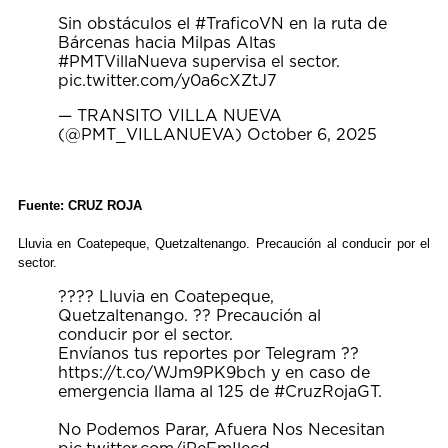
Sin obstáculos el
#TraficoVN
en la ruta de
Bárcenas hacia Milpas Altas
#PMTVillaNueva
supervisa el sector.
pic.twitter.com/y0a6cXZtJ7
— TRANSITO VILLA NUEVA
(@PMT_VILLANUEVA)
October 6, 2025
Fuente: CRUZ ROJA
Lluvia en Coatepeque, Quetzaltenango. Precaución al conducir por el
sector.
???? Lluvia en Coatepeque,
Quetzaltenango. ?? Precaución al
conducir por el sector.
Envíanos tus reportes por Telegram ??
https://t.co/WJm9PK9bch
y en caso de
emergencia llama al 125 de
#CruzRojaGT
.
No Podemos Parar, Afuera Nos Necesitan