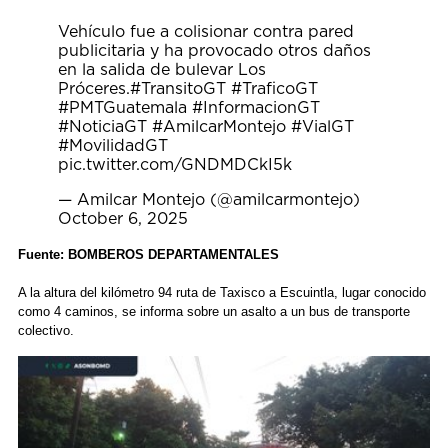
Vehículo fue a colisionar contra pared
publicitaria y ha provocado otros daños
en la salida de bulevar Los
Próceres.
#TransitoGT
#TraficoGT
#PMTGuatemala
#InformacionGT
#NoticiaGT
#AmilcarMontejo
#VialGT
#MovilidadGT
pic.twitter.com/GNDMDCkI5k
— Amilcar Montejo (@amilcarmontejo)
October 6, 2025
Fuente: BOMBEROS DEPARTAMENTALES
A la altura del kilómetro 94 ruta de Taxisco a Escuintla, lugar conocido
como 4 caminos, se informa sobre un asalto a un bus de transporte
colectivo.