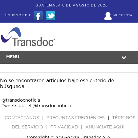
GUATEMALA 8 DE AGOSTO DE 2026
SÍGUENOS EN
MI CUENTA
MENU
No se encontraron artículos bajo ese criterio de
búsqueda.
@transdocnoticia
Tweets por el @transdocnoticia.
|
|
CONTÁCTANOS
PREGUNTAS FRECUENTES
TÉRMINOS
|
|
DEL SERVICIO
PRIVACIDAD
ANÚNCIATE AQUÍ
Copyright © 2013-2026, Transdoc S.A.