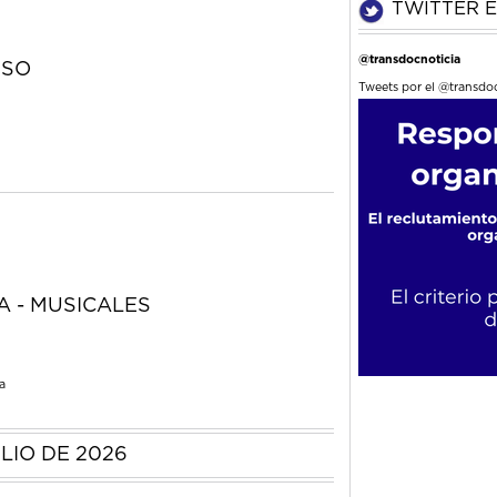
TWITTER E
@transdocnoticia
NSO
Tweets por el @transdoc
A - MUSICALES
a
ULIO DE 2026